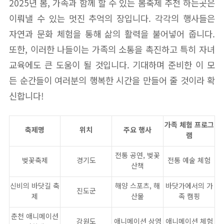
2025년 봄, 가족과 함께 할 수 있는 봄축제 추천 하는곳은
이뤄낼 수 있는 멋진 추억의 장입니다. 각각의 행사들은
자연과 문화 체험을 통해 삶의 활력을 불어넣어 줍니다.
또한, 이러한 나들이는 가족의 소통을 촉진하고 특히 자녀
교육에도 큰 도움이 될 것입니다. 기대하며 준비한 이 모
든 순간들이 여러분의 행복한 시간을 만들어 줄 것이라 확
신합니다!
가족 체험 프로그
축제명
위치
주요 행사
램
전통 공연, 벚꽃
벚꽃축제
경기도
전통 예술 체험
산책
신비의 바닷길 축
해양 스포츠, 해
바닷가에서의 가
진도군
제
산물
족 캠핑
춘천 애니메이션
강원도
애니메이션 상영
애니메이션 체험