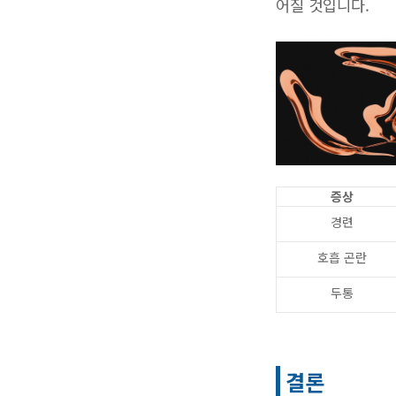
어질 것입니다.
증상
경련
호흡 곤란
두통
결론