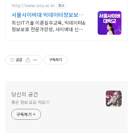
http://www.iscu.ac.kr
광고
서울사이버대 빅데이터정보보호
2026 가을학기 신편입생
최신IT기술 이론실무교육, 빅데이터&
정보보호 전문가양성, 사이버대 신입
생 수 1위 장학금 지급 1위, 학사 석사
박사 온라인복수학위까지
공감
구독하기
당신의 공간
좋은 정보 요모 저모!!!
구독하기