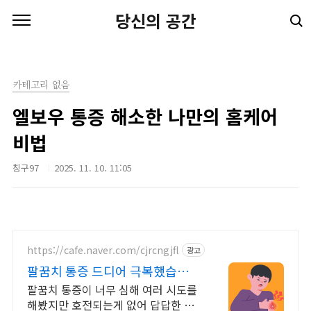
본문 바로가기
당신의 공간
카테고리 없음
엘보우 통증 해소한 나만의 홈케어
비법
칭구97
2025. 11. 10. 11:05
https://cafe.naver.com/cjrcngjfl
광고
팔꿈치 통증 드디어 극복했습니
다. (+극복과정)
팔꿈치 통증이 너무 심해 여러 시도를
해봤지만 호전되는게 없어 답답한 마